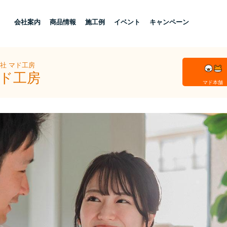
し
会社案内
商品情報
施工例
イベント
キャンペーン
社 マド工房
マド工房
マド本舗