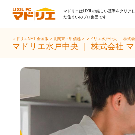
マドリエはLIXILの厳しい基準をクリア
た住まいのプロ集団です
マドリエNET 全国版
>
北関東・甲信越
>
マドリエ水戸中央 ｜ 株式会
マドリエ水戸中央 ｜ 株式会社 