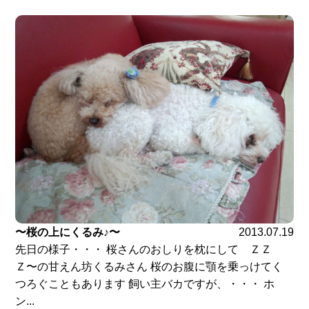
〜桜の上にくるみ♪〜
2013.07.19
先日の様子・・・ 桜さんのおしりを枕にして ＺＺ
Ｚ〜の甘えん坊くるみさん 桜のお腹に顎を乗っけてく
つろぐこともあります 飼い主バカですが、・・・ ホ
ン...