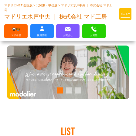
マドリエNET 全国版
>
北関東・甲信越
>
マドリエ水戸中央 ｜ 株式会社 マド工
マドリエはLIXILの厳しい基準を
房
クリアした住まいのプロ集団です
マドリエ水戸中央 ｜ 株式会社 マド工房
マド本舗
採用情報
お問合せ
お電話
LIST