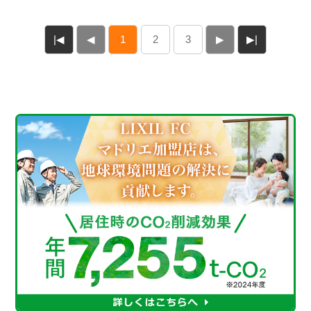
|◀
◀
1
2
3
▶
▶|