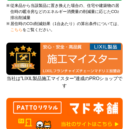
※
従来品から当該製品に置き換えた場合の、住宅や建築物の居
住時の暖冷房などのエネルギー消費量の削減量に応じたCO
2
排出削減量
※
居住時のCO
削減効果（1台あたり）の算出条件については、
2
こちら
をご覧ください。
当社は”LIXIL製品施工マイスター”達成のPROショップで
す