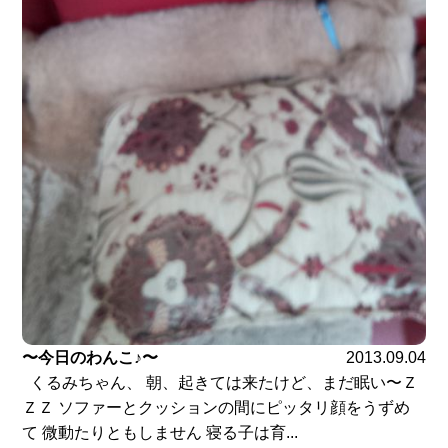
〜今日のわんこ♪〜
2013.09.04
くるみちゃん、 朝、起きては来たけど、まだ眠い〜Ｚ
ＺＺ ソファーとクッションの間にピッタリ顔をうずめ
て 微動たりともしません 寝る子は育...