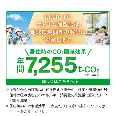
※
従来品から当該製品に置き換えた場合の、住宅や建築物の居
住時の暖冷房などのエネルギー消費量の削減量に応じたCO
2
排出削減量
※
居住時のCO
削減効果（1台あたり）の算出条件については、
2
こちら
をご覧ください。