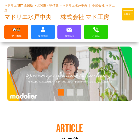
マドリエNET 全国版
>
北関東・甲信越
>
マドリエ水戸中央 ｜ 株式会社 マド工
マドリエはLIXILの厳しい基準を
房
クリアした住まいのプロ集団です
マドリエ水戸中央 ｜ 株式会社 マド工房
マド本舗
採用情報
お問合せ
お電話
ARTICLE