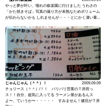
やっと夢が叶い、憧れの叙楽園に行けました うわさの
「かた焼きそば」写真の撮り方が未熟なためボリューム
が伝わらないかも しれませんが・・・とにかく凄い量...
じゃんじゃん（＾＾）！
2009.09.09
チョリース（＾＾）/！！ バリバリ営業のＴ井田っ
ス！！自分、超気に入ってる ラーメン屋があるんス
よ〜、ていうか〜・・・・・ すみません！健坊がＴ井