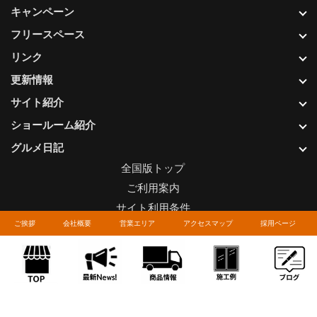
キャンペーン
フリースペース
リンク
更新情報
サイト紹介
ショールーム紹介
グルメ日記
全国版トップ
ご利用案内
サイト利用条件
ご挨拶
会社概要
営業エリア
アクセスマップ
採用ページ
プライバシーポリシー
関連リンク
お問い合わせについて
Copyright © LIXIL FRANCHISE CHAIN. All rights reserved.