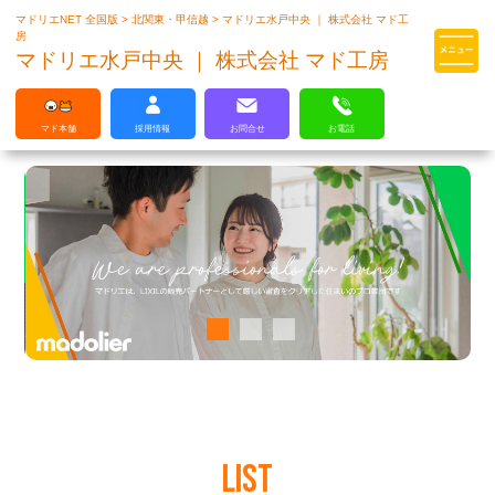
マドリエNET 全国版
>
北関東・甲信越
>
マドリエ水戸中央 ｜ 株式会社 マド工
マドリエはLIXILの厳しい基準を
房
クリアした住まいのプロ集団です
マドリエ水戸中央 ｜ 株式会社 マド工房
マド本舗
採用情報
お問合せ
お電話
LIST