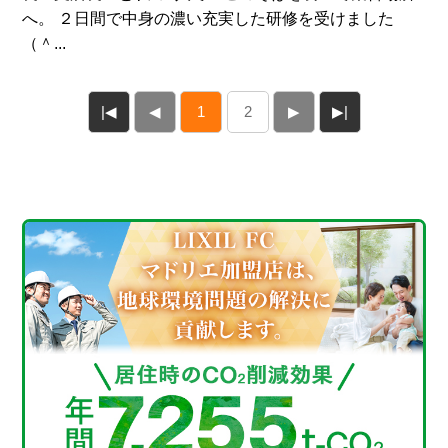
へ。 ２日間で中身の濃い充実した研修を受けました
（＾...
|◀
◀
1
2
▶
▶|