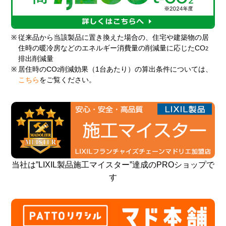
※
従来品から当該製品に置き換えた場合の、住宅や建築物の居
住時の暖冷房などのエネルギー消費量の削減量に応じたCO
2
排出削減量
※
居住時のCO
削減効果（1台あたり）の算出条件については、
2
こちら
をご覧ください。
当社は”LIXIL製品施工マイスター”達成のPROショップで
す