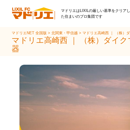
マドリエはLIXILの厳しい基準をクリア
た住まいのプロ集団です
マドリエNET 全国版
>
北関東・甲信越
>
マドリエ高崎西 ｜ （株）
マドリエ高崎西 ｜ （株）ダイ
器