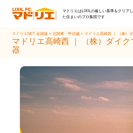
マドリエはLIXILの厳しい基準をクリア
た住まいのプロ集団です
マドリエNET 全国版
>
北関東・甲信越
>
マドリエ高崎西 ｜ （株）
マドリエ高崎西 ｜ （株）ダイ
器