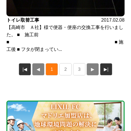
トイレ取替工事
2017.02.08
【高崎市 Ａ社】様で便器・便座の交換工事を行いまし
た。 ■ 施工前
■ ■ 施
工後 ■ フタが閉まってい...
|◀
◀
1
2
3
▶
▶|