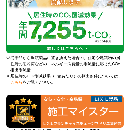
※
従来品から当該製品に置き換えた場合の、住宅や建築物の居
住時の暖冷房などのエネルギー消費量の削減量に応じたCO
2
排出削減量
※
居住時のCO
削減効果（1台あたり）の算出条件については、
2
こちら
をご覧ください。