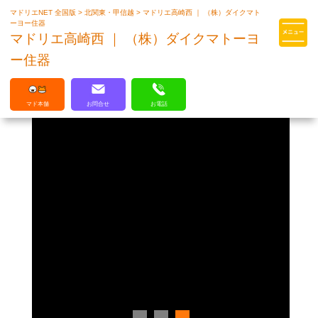
マドリエNET 全国版
>
北関東・甲信越
>
マドリエ高崎西 ｜ （株）ダイクマト
マドリエはLIXILの厳しい基準を
ーヨー住器
クリアした住まいのプロ集団です
マドリエ高崎西 ｜ （株）ダイクマトーヨ
ー住器
マド本舗
お問合せ
お電話