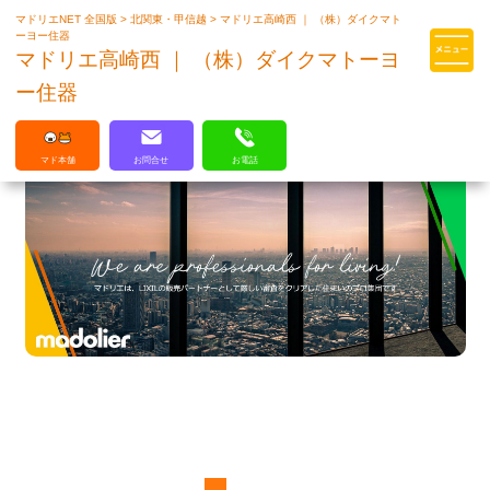
マドリエNET 全国版
>
北関東・甲信越
>
マドリエ高崎西 ｜ （株）ダイクマト
マドリエはLIXILの厳しい基準を
ーヨー住器
クリアした住まいのプロ集団です
マドリエ高崎西 ｜ （株）ダイクマトーヨ
ー住器
マド本舗
お問合せ
お電話