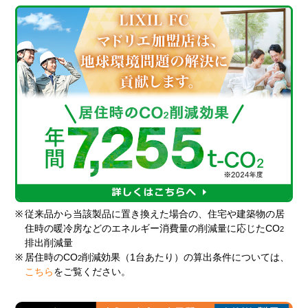
※
従来品から当該製品に置き換えた場合の、住宅や建築物の居
住時の暖冷房などのエネルギー消費量の削減量に応じたCO
2
排出削減量
※
居住時のCO
削減効果（1台あたり）の算出条件については、
2
こちら
をご覧ください。