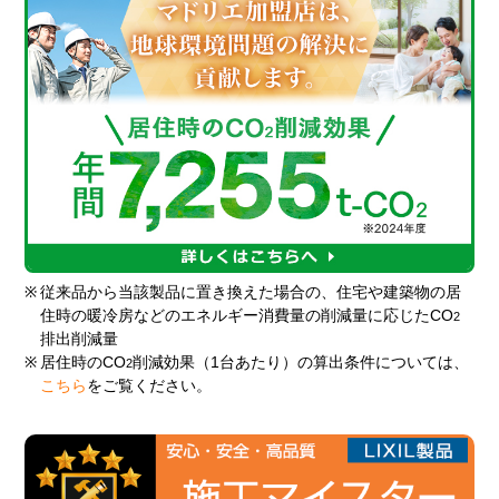
※
従来品から当該製品に置き換えた場合の、住宅や建築物の居
住時の暖冷房などのエネルギー消費量の削減量に応じたCO
2
排出削減量
※
居住時のCO
削減効果（1台あたり）の算出条件については、
2
こちら
をご覧ください。