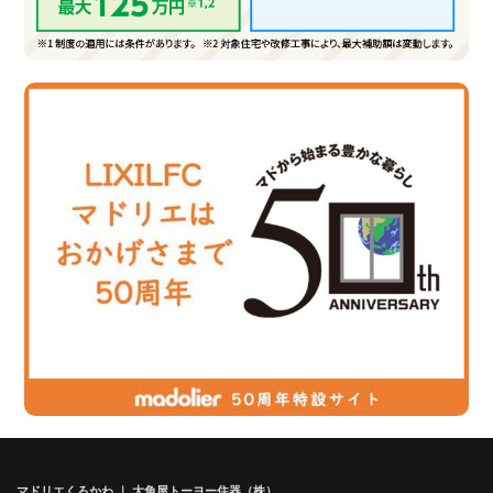
マドリエくろかわ ｜ 大角屋トーヨー住器（株）