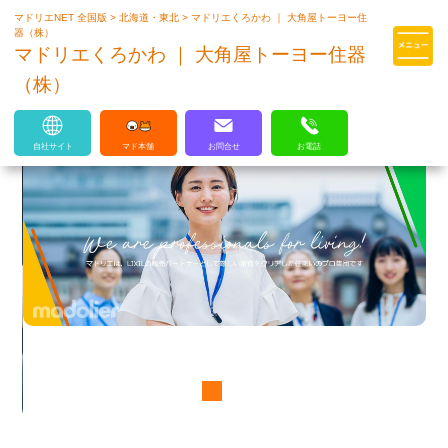
マドリエNET 全国版
>
北海道・東北
>
マドリエくろかわ ｜ 大角屋トーヨー住
マドリエはLIXILの厳しい基準を
器（株）
クリアした住まいのプロ集団です
マドリエくろかわ ｜ 大角屋トーヨー住器
（株）
自社サイト
マド本舗
お問合せ
お電話