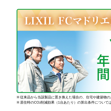
※
従来品から当該製品に置き換えた場合の、住宅や建築物の
※
居住時のCO
削減効果（1台あたり）の算出条件について
2