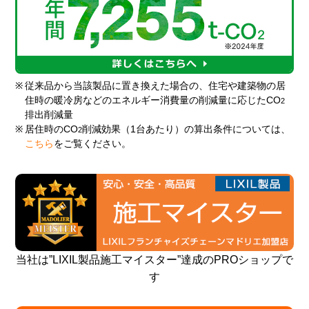
※
従来品から当該製品に置き換えた場合の、住宅や建築物の居
住時の暖冷房などのエネルギー消費量の削減量に応じたCO
2
排出削減量
※
居住時のCO
削減効果（1台あたり）の算出条件については、
2
こちら
をご覧ください。
当社は”LIXIL製品施工マイスター”達成のPROショップで
す