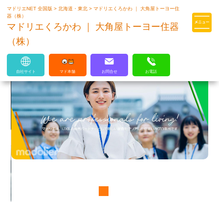
マドリエNET 全国版
>
北海道・東北
>
マドリエくろかわ ｜ 大角屋トーヨー住
マドリエはLIXILの厳しい基準を
器（株）
クリアした住まいのプロ集団です
マドリエくろかわ ｜ 大角屋トーヨー住器
（株）
自社サイト
マド本舗
お問合せ
お電話