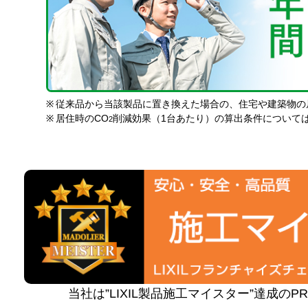
※
従来品から当該製品に置き換えた場合の、住宅や建築物の
※
居住時のCO
削減効果（1台あたり）の算出条件について
2
当社は”LIXIL製品施工マイスター”達成の