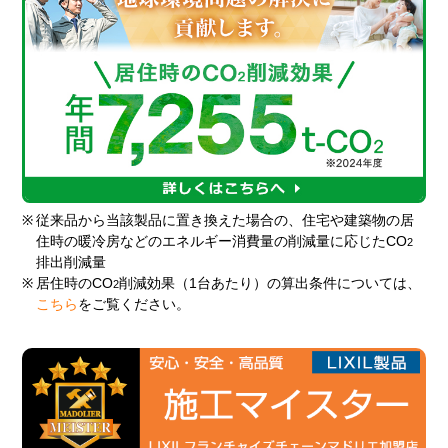
※
従来品から当該製品に置き換えた場合の、住宅や建築物の居
住時の暖冷房などのエネルギー消費量の削減量に応じたCO
2
排出削減量
※
居住時のCO
削減効果（1台あたり）の算出条件については、
2
こちら
をご覧ください。