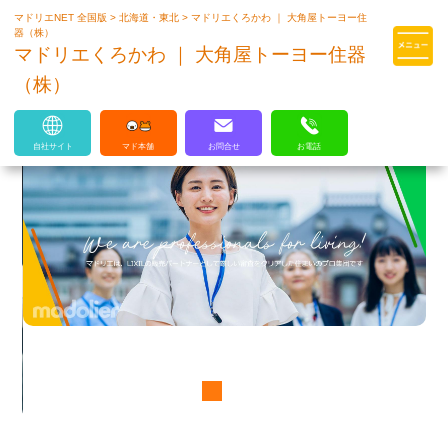
マドリエNET 全国版
>
北海道・東北
>
マドリエくろかわ ｜ 大角屋トーヨー住
マドリエはLIXILの厳しい基準を
器（株）
クリアした住まいのプロ集団です
マドリエくろかわ ｜ 大角屋トーヨー住器
（株）
自社サイト
マド本舗
お問合せ
お電話