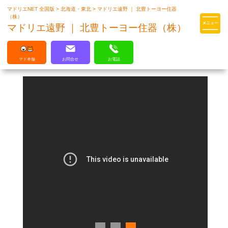
マドリエNET 全国版
>
北海道・東北
>
マドリエ遠野 ｜ 北豊トーヨー住器
マドリエはLIXILの厳しい基準を
（株）
クリアした住まいのプロ集団です
マドリエ遠野 ｜ 北豊トーヨー住器（株）
マド本舗
お問合せ
お電話