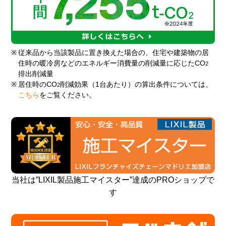
※
従来品から当該製品に置き換えた場合の、住宅や建築物の居
住時の暖冷房などのエネルギー消費量の削減量に応じたCO
2
排出削減量
※
居住時のCO
削減効果（1台あたり）の算出条件については、
2
こちら
をご覧ください。
当社は”LIXIL製品施工マイスター”達成のPROショップで
す