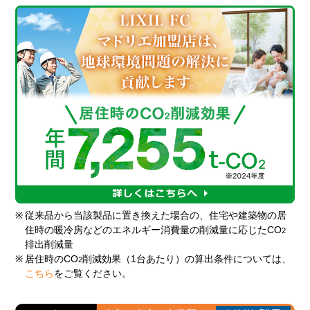
※
従来品から当該製品に置き換えた場合の、住宅や建築物の居
住時の暖冷房などのエネルギー消費量の削減量に応じたCO
2
排出削減量
※
居住時のCO
削減効果（1台あたり）の算出条件については、
2
こちら
をご覧ください。