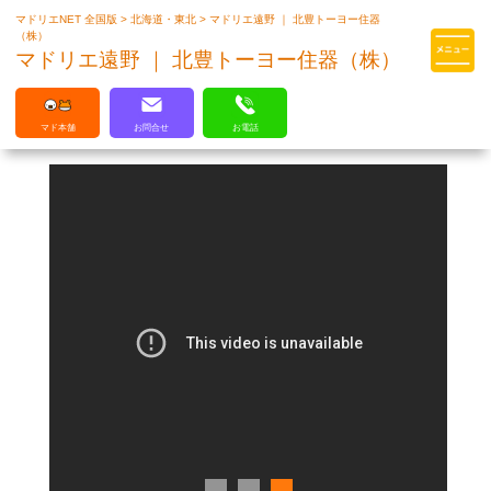
マドリエNET 全国版
>
北海道・東北
>
マドリエ遠野 ｜ 北豊トーヨー住器
マドリエはLIXILの厳しい基準を
（株）
クリアした住まいのプロ集団です
マドリエ遠野 ｜ 北豊トーヨー住器（株）
マド本舗
お問合せ
お電話