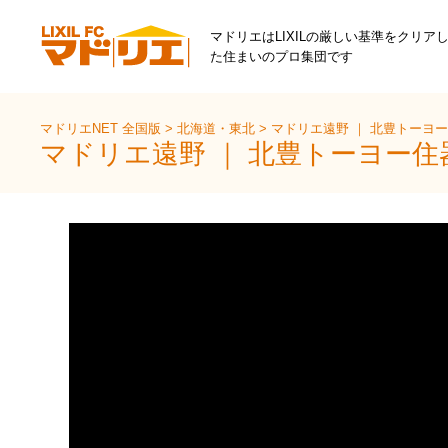
マドリエはLIXILの厳しい基準をクリア
た住まいのプロ集団です
マドリエNET 全国版
>
北海道・東北
>
マドリエ遠野 ｜ 北豊トーヨ
マドリエ遠野 ｜ 北豊トーヨー住