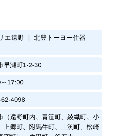
リエ遠野 ｜ 北豊トーヨー住器
）
早瀬町1-2-30
0～17:00
-62-4098
市（遠野町内、青笹町、綾織町、小
、上郷町、附馬牛町、土渕町、松崎