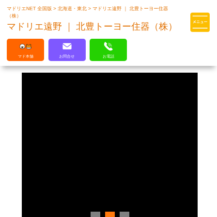
マドリエNET 全国版
>
北海道・東北
>
マドリエ遠野 ｜ 北豊トーヨー住器
マドリエはLIXILの厳しい基準を
（株）
クリアした住まいのプロ集団です
マドリエ遠野 ｜ 北豊トーヨー住器（株）
マド本舗
お問合せ
お電話