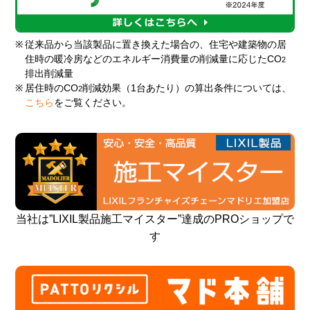
※
従来品から当該製品に置き換えた場合の、住宅や建築物の居
住時の暖冷房などのエネルギー消費量の削減量に応じたCO
2
排出削減量
※
居住時のCO
削減効果（1台あたり）の算出条件については、
2
こちら
をご覧ください。
当社は”LIXIL製品施工マイスター”達成のPROショップで
す