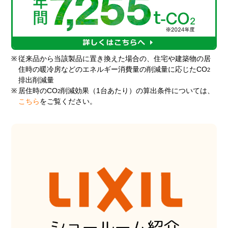
※
従来品から当該製品に置き換えた場合の、住宅や建築物の居
住時の暖冷房などのエネルギー消費量の削減量に応じたCO
2
排出削減量
※
居住時のCO
削減効果（1台あたり）の算出条件については、
2
こちら
をご覧ください。