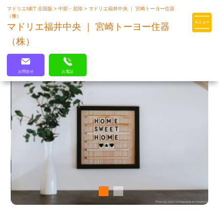
マドリエNET 全国版
>
中部・北陸
>
マドリエ福井中央 ｜ 宮崎トーヨー住器
マドリエはLIXILの厳しい基準を
（株）
クリアした住まいのプロ集団です
マドリエ福井中央 ｜ 宮崎トーヨー住器
（株）
お問合せ
お電話