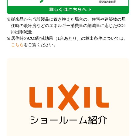
※
従来品から当該製品に置き換えた場合の、住宅や建築物の居
住時の暖冷房などのエネルギー消費量の削減量に応じたCO
2
排出削減量
※
居住時のCO
削減効果（1台あたり）の算出条件については、
2
こちら
をご覧ください。