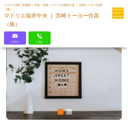
マドリエNET 全国版
>
中部・北陸
>
マドリエ福井中央 ｜ 宮崎トーヨー住器
マドリエはLIXILの厳しい基準を
（株）
クリアした住まいのプロ集団です
マドリエ福井中央 ｜ 宮崎トーヨー住器
（株）
お問合せ
お電話