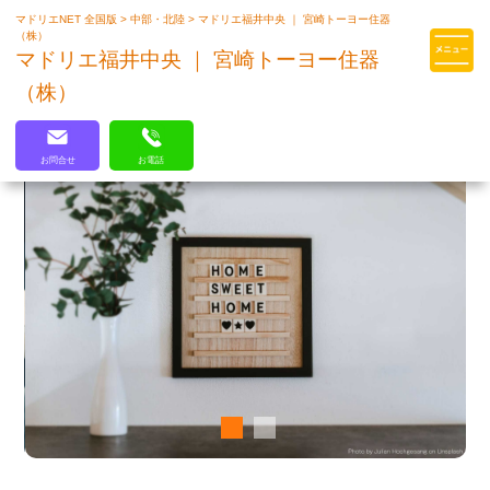
マドリエNET 全国版
>
中部・北陸
>
マドリエ福井中央 ｜ 宮崎トーヨー住器
マドリエはLIXILの厳しい基準を
（株）
クリアした住まいのプロ集団です
マドリエ福井中央 ｜ 宮崎トーヨー住器
（株）
お問合せ
お電話