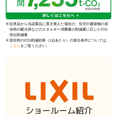
※
従来品から当該製品に置き換えた場合の、住宅や建築物の居
住時の暖冷房などのエネルギー消費量の削減量に応じたCO
2
排出削減量
※
居住時のCO
削減効果（1台あたり）の算出条件については、
2
こちら
をご覧ください。