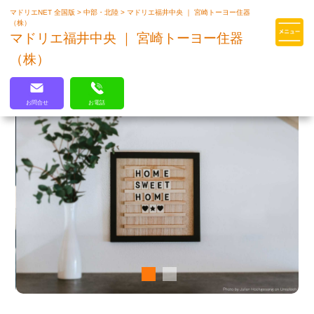
マドリエNET 全国版
>
中部・北陸
>
マドリエ福井中央 ｜ 宮崎トーヨー住器
マドリエはLIXILの厳しい基準を
（株）
クリアした住まいのプロ集団です
マドリエ福井中央 ｜ 宮崎トーヨー住器
（株）
お問合せ
お電話