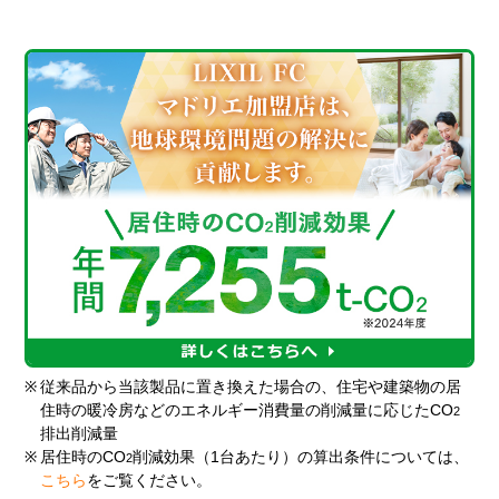
※
従来品から当該製品に置き換えた場合の、住宅や建築物の居
住時の暖冷房などのエネルギー消費量の削減量に応じたCO
2
排出削減量
※
居住時のCO
削減効果（1台あたり）の算出条件については、
2
こちら
をご覧ください。