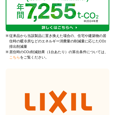
※
従来品から当該製品に置き換えた場合の、住宅や建築物の居
住時の暖冷房などのエネルギー消費量の削減量に応じたCO
2
排出削減量
※
居住時のCO
削減効果（1台あたり）の算出条件については、
2
こちら
をご覧ください。