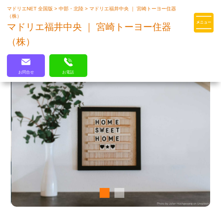
マドリエNET 全国版
>
中部・北陸
>
マドリエ福井中央 ｜ 宮崎トーヨー住器
マドリエはLIXILの厳しい基準を
（株）
クリアした住まいのプロ集団です
マドリエ福井中央 ｜ 宮崎トーヨー住器
（株）
お問合せ
お電話