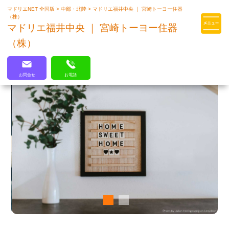
マドリエNET 全国版
>
中部・北陸
>
マドリエ福井中央 ｜ 宮崎トーヨー住器
マドリエはLIXILの厳しい基準を
（株）
クリアした住まいのプロ集団です
マドリエ福井中央 ｜ 宮崎トーヨー住器
（株）
お問合せ
お電話