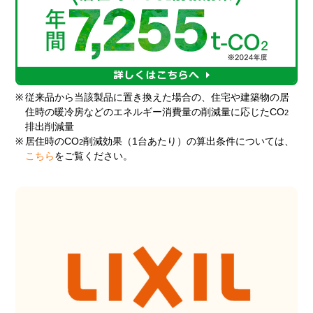
※
従来品から当該製品に置き換えた場合の、住宅や建築物の居
住時の暖冷房などのエネルギー消費量の削減量に応じたCO
2
排出削減量
※
居住時のCO
削減効果（1台あたり）の算出条件については、
2
こちら
をご覧ください。