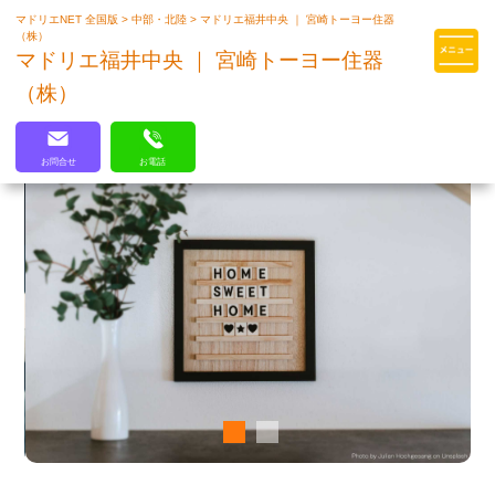
マドリエNET 全国版
>
中部・北陸
>
マドリエ福井中央 ｜ 宮崎トーヨー住器
マドリエはLIXILの厳しい基準を
（株）
クリアした住まいのプロ集団です
マドリエ福井中央 ｜ 宮崎トーヨー住器
（株）
お問合せ
お電話