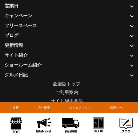
営業日
キャンペーン
フリースペース
ブログ
更新情報
サイト紹介
ショールーム紹介
グルメ日記
全国版トップ
ご利用案内
サイト利用条件
ご挨拶
会社概要
アクセスマップ
採用ページ
プライバシーポリシー
関連リンク
お問い合わせについて
Copyright © LIXIL FRANCHISE CHAIN. All rights reserved.