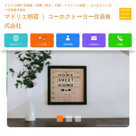
マドリエNET 全国版
>
関東（埼玉・千葉）
>
マドリエ朝霞 ｜ コーホクトーヨ
マドリエはLIXILの厳しい基準を
ー住器株式会社
クリアした住まいのプロ集団です
マドリエ朝霞 ｜ コーホクトーヨー住器株
式会社
自社サイト
マド本舗
採用情報
お問合せ
お電話