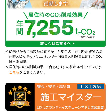
※
従来品から当該製品に置き換えた場合の、住宅や建築物の居
住時の暖冷房などのエネルギー消費量の削減量に応じたCO
2
排出削減量
※
居住時のCO
削減効果（1台あたり）の算出条件については、
2
こちら
をご覧ください。