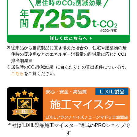
※
従来品から当該製品に置き換えた場合の、住宅や建築物の居
住時の暖冷房などのエネルギー消費量の削減量に応じたCO
2
排出削減量
※
居住時のCO
削減効果（1台あたり）の算出条件については、
2
こちら
をご覧ください。
当社は”LIXIL製品施工マイスター”達成のPROショップで
す