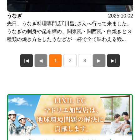
うなぎ
2025.10.02
先日、うなぎ料理専門店｢川昌｣さんへ行って来ました。
うなぎの刺身や昆布締め、関東風・関西風・白焼きと３
種類の焼き方をしたうなぎが一杯で全て味わえる鰻...
|◀
◀
1
2
3
▶
▶|