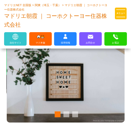
マドリエNET 全国版
>
関東（埼玉・千葉）
>
マドリエ朝霞 ｜ コーホクトーヨ
マドリエはLIXILの厳しい基準を
ー住器株式会社
クリアした住まいのプロ集団です
マドリエ朝霞 ｜ コーホクトーヨー住器株
式会社
自社サイト
マド本舗
採用情報
お問合せ
お電話