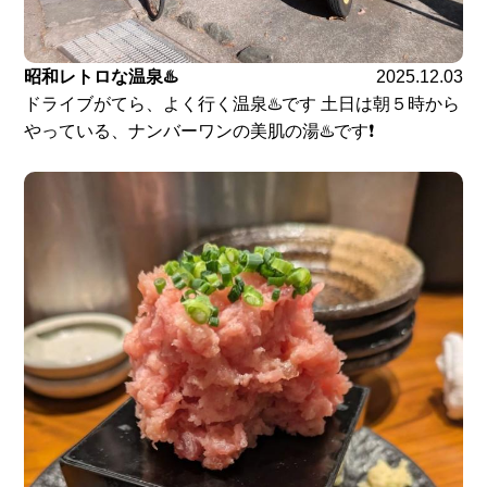
昭和レトロな温泉♨️
2025.12.03
ドライブがてら、よく行く温泉♨️です 土日は朝５時から
やっている、ナンバーワンの美肌の湯♨️です❗️