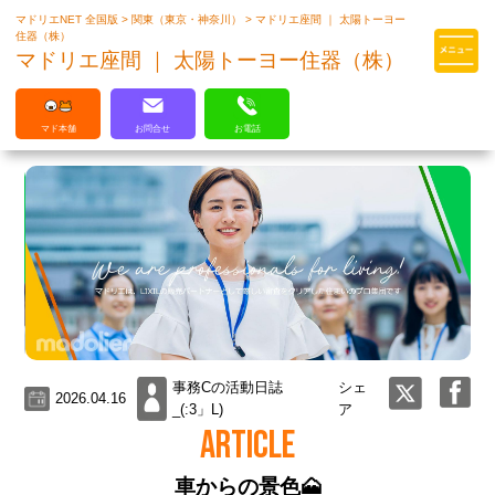
マドリエNET 全国版
>
関東（東京・神奈川）
>
マドリエ座間 ｜ 太陽トーヨー
マドリエはLIXILの厳しい基準を
住器（株）
クリアした住まいのプロ集団です
マドリエ座間 ｜ 太陽トーヨー住器（株）
マド本舗
お問合せ
お電話
事務Cの活動日誌
シェ
2026.04.16
_(:3」L)
ア
ARTICLE
車からの景色🗻