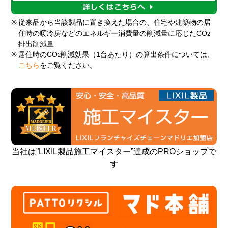
※
従来品から当該製品に置き換えた場合の、住宅や建築物の居
住時の暖冷房などのエネルギー消費量の削減量に応じたCO
2
排出削減量
※
居住時のCO
削減効果（1台あたり）の算出条件については、
2
こちら
をご覧ください。
当社は”LIXIL製品施工マイスター”達成のPROショップで
す