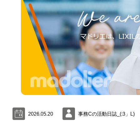
2026.05.20
事務Cの活動日誌_(:3」L)