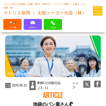
マドリエNET 全国版
>
関東（東京・神奈川）
>
マドリエ座間 ｜ 太陽トーヨー
マドリエはLIXILの厳しい基準を
住器（株）
クリアした住まいのプロ集団です
マドリエ座間 ｜ 太陽トーヨー住器（株）
マド本舗
お問合せ
お電話
事務Cの活動日誌
シェ
2026.05.21
_(:3」L)
ア
ARTICLE
池袋のパン屋さん🥐