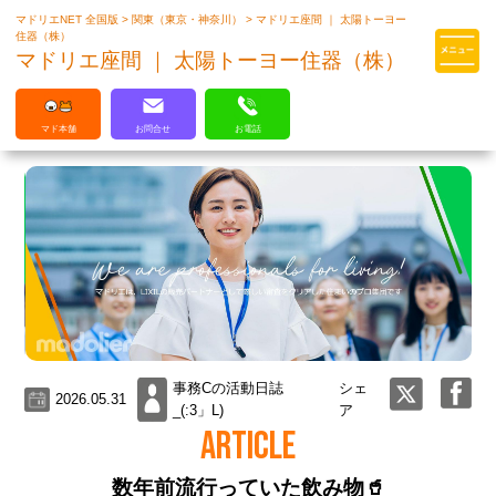
マドリエNET 全国版
>
関東（東京・神奈川）
>
マドリエ座間 ｜ 太陽トーヨー
マドリエはLIXILの厳しい基準を
住器（株）
クリアした住まいのプロ集団です
マドリエ座間 ｜ 太陽トーヨー住器（株）
マド本舗
お問合せ
お電話
事務Cの活動日誌
シェ
2026.05.31
_(:3」L)
ア
ARTICLE
数年前流行っていた飲み物🥤