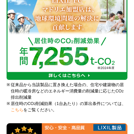
※
従来品から当該製品に置き換えた場合の、住宅や建築物の居
住時の暖冷房などのエネルギー消費量の削減量に応じたCO
2
排出削減量
※
居住時のCO
削減効果（1台あたり）の算出条件については、
2
こちら
をご覧ください。