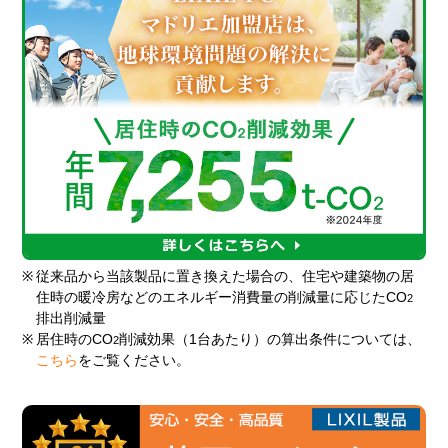
※
従来品から当該製品に置き換えた場合の、住宅や建築物の居
住時の暖冷房などのエネルギー消費量の削減量に応じたCO
2
排出削減量
※
居住時のCO
削減効果（1台あたり）の算出条件については、
2
こちら
をご覧ください。