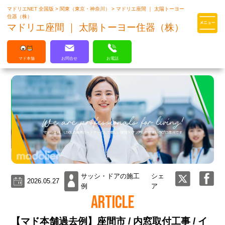
マドリエNET 全国版
>
関東（東京・神奈川）
>
マドリエ座間 ｜ 太陽トーヨー
マドリエはLIXILの厳しい基準を
住器（株）
クリアした住まいのプロ集団です
マドリエ座間 ｜ 太陽トーヨー住器（株）
マド本舗
お問合せ
お電話
サッシ・ドアの施工
シェ
2026.05.27
例
ア
ARTICLE
【マド本舗過去例】座間市 / 内窓取付工事 / イ