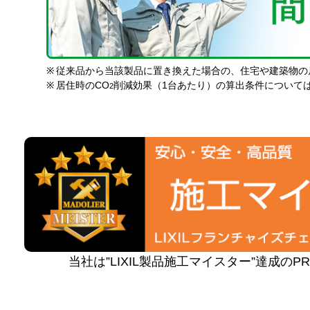
※
従来品から当該製品に置き換えた場合の、住宅や建築物の
※
居住時のCO
削減効果（1台あたり）の算出条件について
2
当社は”LIXIL製品施工マイスター”達成の