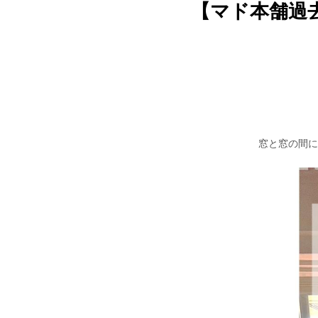
【マド本舗過去例