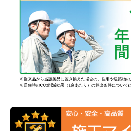
※
従来品から当該製品に置き換えた場合の、住宅や建築物の
※
居住時のCO
削減効果（1台あたり）の算出条件について
2