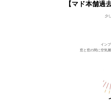
【マド本舗過去例