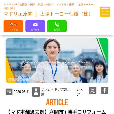
マドリエNET 全国版
>
関東（東京・神奈川）
>
マドリエ座間 ｜ 太陽トーヨー
マドリエはLIXILの厳しい基準を
住器（株）
クリアした住まいのプロ集団です
マドリエ座間 ｜ 太陽トーヨー住器（株）
マド本舗
お問合せ
お電話
サッシ・ドアの施工
シェ
2026.06.11
例
ア
ARTICLE
【マド本舗過去例】座間市 / 勝手口リフォーム