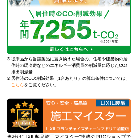
※
従来品から当該製品に置き換えた場合の、住宅や建築物の居
住時の暖冷房などのエネルギー消費量の削減量に応じたCO
2
排出削減量
※
居住時のCO
削減効果（1台あたり）の算出条件については、
2
こちら
をご覧ください。
当社は”LIXIL製品施工マイスター”達成のPROショップで