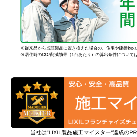
※
従来品から当該製品に置き換えた場合の、住宅や建築物の
※
居住時のCO
削減効果（1台あたり）の算出条件について
2
当社は”LIXIL製品施工マイスター”達成の