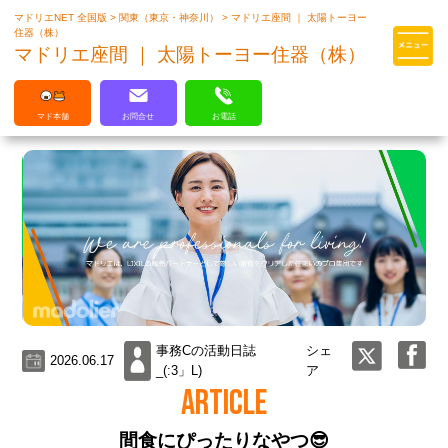
マドリエNET 全国版
>
関東（東京・神奈川）
>
マドリエ座間 ｜ 太陽トーヨー
マドリエはLIXILの厳しい基準を
住器（株）
クリアした住まいのプロ集団です
マドリエ座間 ｜ 太陽トーヨー住器（株）
マド本舗
お問合せ
お電話
事務Cの活動日誌
シェ
2026.06.17
_(:3」L)
ア
ARTICLE
間食にぴったりなやつ😎