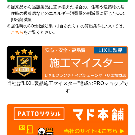
※
従来品から当該製品に置き換えた場合の、住宅や建築物の居
住時の暖冷房などのエネルギー消費量の削減量に応じたCO
2
排出削減量
※
居住時のCO
削減効果（1台あたり）の算出条件については、
2
こちら
をご覧ください。
当社は”LIXIL製品施工マイスター”達成のPROショップで
す