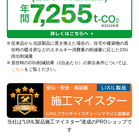
※
従来品から当該製品に置き換えた場合の、住宅や建築物の居
住時の暖冷房などのエネルギー消費量の削減量に応じたCO
2
排出削減量
※
居住時のCO
削減効果（1台あたり）の算出条件については、
2
こちら
をご覧ください。
当社は”LIXIL製品施工マイスター”達成のPROショップで
す