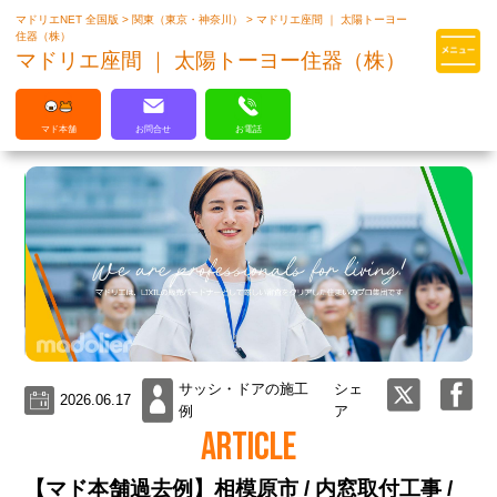
マドリエNET 全国版
>
関東（東京・神奈川）
>
マドリエ座間 ｜ 太陽トーヨー
マドリエはLIXILの厳しい基準を
住器（株）
クリアした住まいのプロ集団です
マドリエ座間 ｜ 太陽トーヨー住器（株）
マド本舗
お問合せ
お電話
サッシ・ドアの施工
シェ
2026.06.17
例
ア
ARTICLE
【マド本舗過去例】相模原市 / 内窓取付工事 /