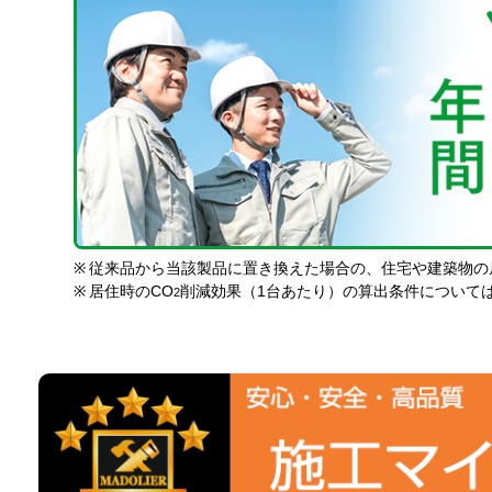
※
従来品から当該製品に置き換えた場合の、住宅や建築物の
※
居住時のCO
削減効果（1台あたり）の算出条件について
2