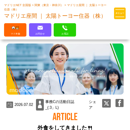
マドリエNET 全国版
>
関東（東京・神奈川）
>
マドリエ座間 ｜ 太陽トーヨー
マドリエはLIXILの厳しい基準を
住器（株）
クリアした住まいのプロ集団です
マドリエ座間 ｜ 太陽トーヨー住器（株）
マド本舗
お問合せ
お電話
事務Cの活動日誌
シェ
2026.07.02
_(:3」L)
ア
ARTICLE
外食をしてきました🍴