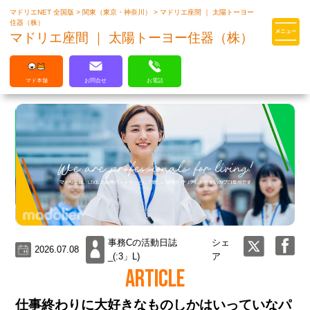
マドリエNET 全国版
>
関東（東京・神奈川）
>
マドリエ座間 ｜ 太陽トーヨー
マドリエはLIXILの厳しい基準を
住器（株）
クリアした住まいのプロ集団です
マドリエ座間 ｜ 太陽トーヨー住器（株）
マド本舗
お問合せ
お電話
事務Cの活動日誌
シェ
2026.07.08
_(:3」L)
ア
ARTICLE
仕事終わりに大好きなものしかはいっていなパ