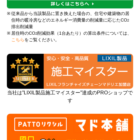
※
従来品から当該製品に置き換えた場合の、住宅や建築物の居
住時の暖冷房などのエネルギー消費量の削減量に応じたCO
2
排出削減量
※
居住時のCO
削減効果（1台あたり）の算出条件については、
2
こちら
をご覧ください。
当社は”LIXIL製品施工マイスター”達成のPROショップで
す