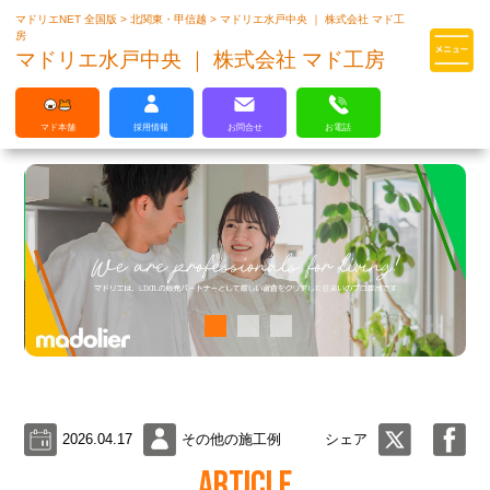
マドリエNET 全国版
>
北関東・甲信越
>
マドリエ水戸中央 ｜ 株式会社 マド工
マドリエはLIXILの厳しい基準を
房
クリアした住まいのプロ集団です
マドリエ水戸中央 ｜ 株式会社 マド工房
マド本舗
採用情報
お問合せ
お電話
2026.04.17
その他の施工例
シェア
ARTICLE