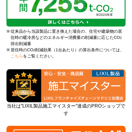
※
従来品から当該製品に置き換えた場合の、住宅や建築物の居
住時の暖冷房などのエネルギー消費量の削減量に応じたCO
2
排出削減量
※
居住時のCO
削減効果（1台あたり）の算出条件については、
2
こちら
をご覧ください。
当社は”LIXIL製品施工マイスター”達成のPROショップで
す