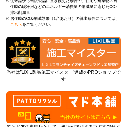
※
従来品から当該製品に置き換えた場合の、住宅や建築物の居
住時の暖冷房などのエネルギー消費量の削減量に応じたCO
2
排出削減量
※
居住時のCO
削減効果（1台あたり）の算出条件については、
2
こちら
をご覧ください。
当社は”LIXIL製品施工マイスター”達成のPROショップで
す
窓とドアの専門店として、当社が加盟するマド本舗サイ