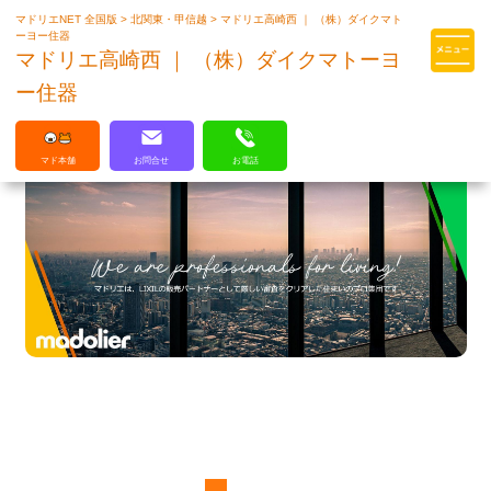
マドリエNET 全国版
>
北関東・甲信越
>
マドリエ高崎西 ｜ （株）ダイクマト
マドリエはLIXILの厳しい基準を
ーヨー住器
クリアした住まいのプロ集団です
マドリエ高崎西 ｜ （株）ダイクマトーヨ
ー住器
マド本舗
お問合せ
お電話