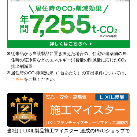
※
従来品から当該製品に置き換えた場合の、住宅や建築物の居
住時の暖冷房などのエネルギー消費量の削減量に応じたCO
2
排出削減量
※
居住時のCO
削減効果（1台あたり）の算出条件については、
2
こちら
をご覧ください。
当社は”LIXIL製品施工マイスター”達成のPROショップで