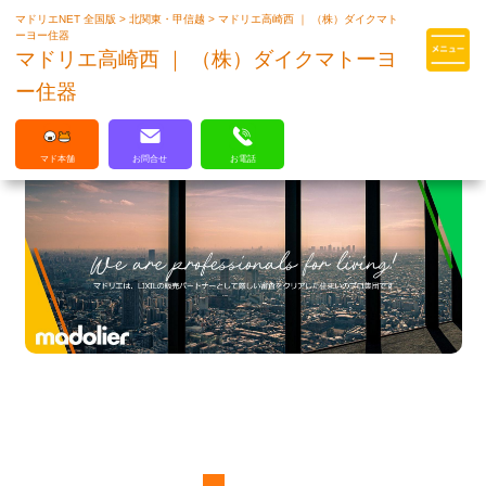
マドリエNET 全国版
>
北関東・甲信越
>
マドリエ高崎西 ｜ （株）ダイクマト
マドリエはLIXILの厳しい基準を
ーヨー住器
クリアした住まいのプロ集団です
マドリエ高崎西 ｜ （株）ダイクマトーヨ
ー住器
マド本舗
お問合せ
お電話