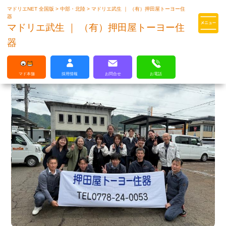
マドリエNET 全国版
>
中部・北陸
>
マドリエ武生 ｜ （有）押田屋トーヨー住
マドリエはLIXILの厳しい基準を
器
クリアした住まいのプロ集団です
マドリエ武生 ｜ （有）押田屋トーヨー住
器
マド本舗
採用情報
お問合せ
お電話