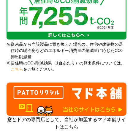
※
従来品から当該製品に置き換えた場合の、住宅や建築物の居
住時の暖冷房などのエネルギー消費量の削減量に応じたCO
2
排出削減量
※
居住時のCO
削減効果（1台あたり）の算出条件については、
2
こちら
をご覧ください。
窓とドアの専門店として、当社が加盟するマド本舗サイ
トはこちら