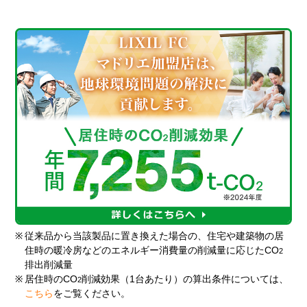
※
従来品から当該製品に置き換えた場合の、住宅や建築物の居
住時の暖冷房などのエネルギー消費量の削減量に応じたCO
2
排出削減量
※
居住時のCO
削減効果（1台あたり）の算出条件については、
2
こちら
をご覧ください。