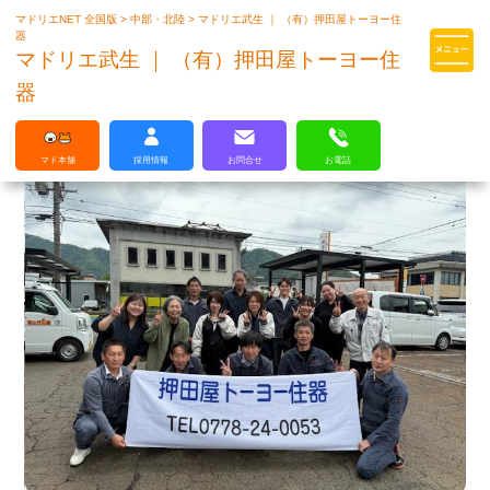
マドリエNET 全国版
>
中部・北陸
>
マドリエ武生 ｜ （有）押田屋トーヨー住
マドリエはLIXILの厳しい基準を
器
クリアした住まいのプロ集団です
マドリエ武生 ｜ （有）押田屋トーヨー住
器
マド本舗
採用情報
お問合せ
お電話