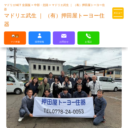
マドリエNET 全国版
>
中部・北陸
>
マドリエ武生 ｜ （有）押田屋トーヨー住
マドリエはLIXILの厳しい基準を
器
クリアした住まいのプロ集団です
マドリエ武生 ｜ （有）押田屋トーヨー住
器
マド本舗
採用情報
お問合せ
お電話