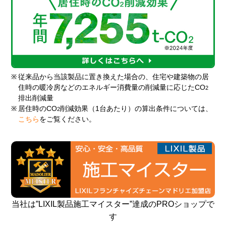
※
従来品から当該製品に置き換えた場合の、住宅や建築物の居
住時の暖冷房などのエネルギー消費量の削減量に応じたCO
2
排出削減量
※
居住時のCO
削減効果（1台あたり）の算出条件については、
2
こちら
をご覧ください。
当社は”LIXIL製品施工マイスター”達成のPROショップで
す