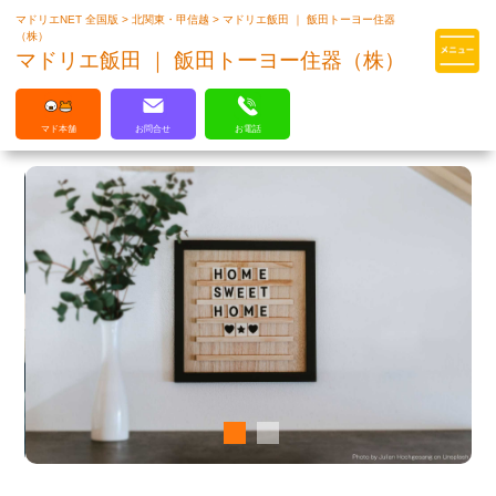
マドリエNET 全国版
>
北関東・甲信越
>
マドリエ飯田 ｜ 飯田トーヨー住器
マドリエはLIXILの厳しい基準を
（株）
クリアした住まいのプロ集団です
マドリエ飯田 ｜ 飯田トーヨー住器（株）
マド本舗
お問合せ
お電話