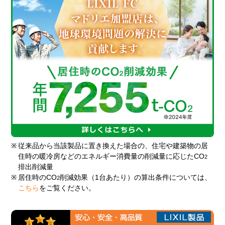
※
従来品から当該製品に置き換えた場合の、住宅や建築物の居
住時の暖冷房などのエネルギー消費量の削減量に応じたCO
2
排出削減量
※
居住時のCO
削減効果（1台あたり）の算出条件については、
2
こちら
をご覧ください。