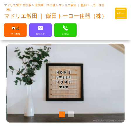
マドリエNET 全国版
>
北関東・甲信越
>
マドリエ飯田 ｜ 飯田トーヨー住器
マドリエはLIXILの厳しい基準を
（株）
クリアした住まいのプロ集団です
マドリエ飯田 ｜ 飯田トーヨー住器（株）
マド本舗
お問合せ
お電話