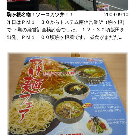
駒ヶ根名物！ソースカツ丼！！
2009.09.10
昨日はＰＭ１：３０からトステム南信営業所（駒ヶ根）
で 下期の経営計画検討会でした。 １２：３０頃飯田を
出発、ＰＭ１：００頃駒ヶ根着です。 昼食がまだだ...