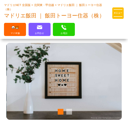
マドリエNET 全国版
>
北関東・甲信越
>
マドリエ飯田 ｜ 飯田トーヨー住器
マドリエはLIXILの厳しい基準を
（株）
クリアした住まいのプロ集団です
マドリエ飯田 ｜ 飯田トーヨー住器（株）
マド本舗
お問合せ
お電話