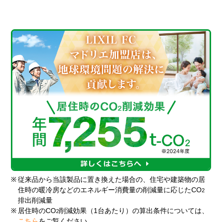
※
従来品から当該製品に置き換えた場合の、住宅や建築物の居
住時の暖冷房などのエネルギー消費量の削減量に応じたCO
2
排出削減量
※
居住時のCO
削減効果（1台あたり）の算出条件については、
2
こちら
をご覧ください。