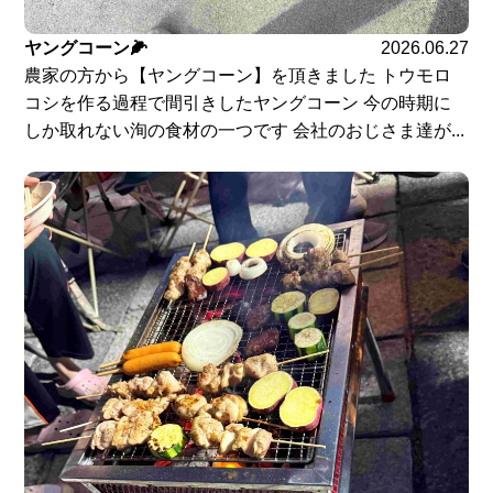
ヤングコーン🌽
2026.06.27
農家の方から【ヤングコーン】を頂きました トウモロ
コシを作る過程で間引きしたヤングコーン 今の時期に
しか取れない洵の食材の一つです 会社のおじさま達が...